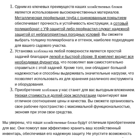
Одним из ключевых преимуществ наших
хозяйственных блоков
является использование высококачественных материалов.
Металлическая профильная труба с оцинкованным покрытием
обеспечивает прочность и устойчивость конструкции, а
сотовый
поликарбонат с УФ-защитой либо профнастил служат надежной
защитой от неблагоприятных погодных условий
. Вы сможете
выбрать толщину поликарбоната и оттенок, наиболее подходящие
для вашего садового участка.
Установка
хозблока
на любой поверхности является простой
задачей благодаря
легкой и быстрой сборке.
В комплект входит вся
необходимая фурнитура
, что позволяет вам самостоятельно
справиться с этой задачей. Кроме того, они обладают большой
надежностью и способны выдерживать значительные нагрузки, что
позволяет использовать их для хранения различного инструмента
и оборудования.
Приобретение
хозблоков
у нас станет для вас выгодным вложением.
Н
изкая стоимость и долгий срок эксплуатации
гарантируют вам
отличное соотношение цены и качества. Вы сможете организовать
свое рабочее пространство с максимальной функциональностью,
экономя при этом свои средства.
Мы уверены, что наши
хозяйственные блоки
будут отличным приобретением
для вас. Они помогут вам эффективно хранить ваш хозяйственный
инвентарь, обеспечивая его надежную защиту. Не упустите возможность