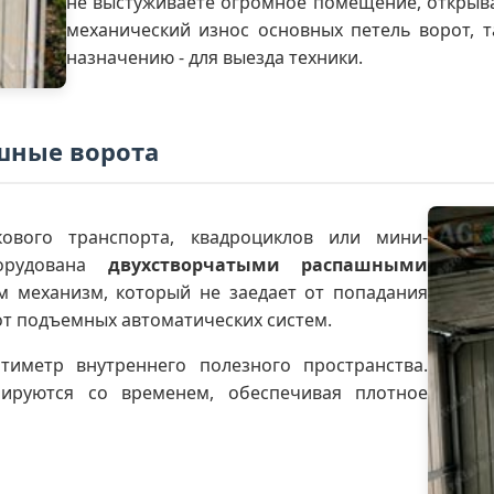
не выстуживаете огромное помещение, открывая
механический износ основных петель ворот, 
назначению - для выезда техники.
шные ворота
кового транспорта, квадроциклов или мини-
борудована
двухстворчатыми распашными
м механизм, который не заедает от попадания
от подъемных автоматических систем.
тиметр внутреннего полезного пространства.
ируются со временем, обеспечивая плотное