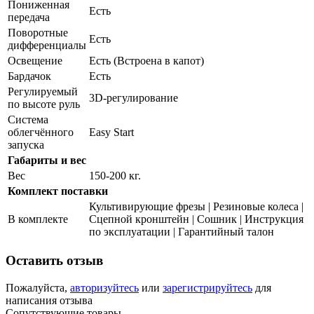
Пониженная
Есть
передача
Поворотные
Есть
дифференциалы
Освещение
Есть (Встроена в капот)
Бардачок
Есть
Регулируемый
3D-регулирование
по высоте руль
Система
облегчённого
Easy Start
запуска
Габариты и вес
Вес
150-200 кг.
Комплект поставки
Культивирующие фрезы | Резиновые колеса |
В комплекте
Сцепной кронштейн | Сошник | Инструкция
по эксплуатации | Гарантийный талон
Оставить отзыв
Пожалуйста,
авторизуйтесь
или
зарегистрируйтесь
для
написания отзыва
Сопутствующие товары