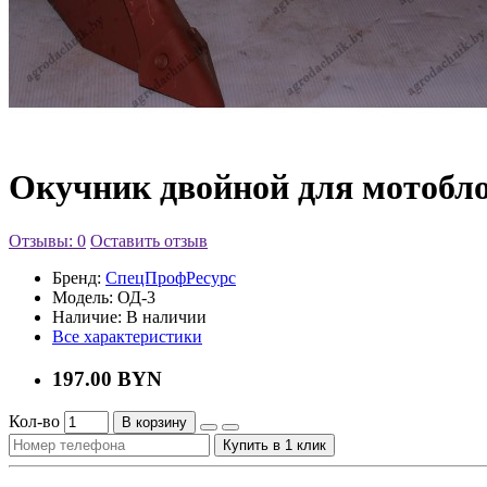
Окучник двойной для мотобл
Отзывы: 0
Оставить отзыв
Бренд:
СпецПрофРесурс
Модель:
ОД-3
Наличие:
В наличии
Все характеристики
197.00 BYN
Кол-во
В корзину
Купить в 1 клик