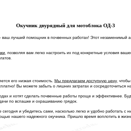
Окучник двурядный для мотоблока ОД-3
 ваш лучший помощник в почвенных работах! Этот незаменимый а
шки
, позволяя вам легко настроить их под конкретные условия ваше
татов.
ется его низкая стоимость.
Мы предлагаем доступную цену
, чтоб
сплатно! Вы можете забыть о лишних затратах и сосредоточиться н
родах и хотят сделать почвенные работы проще и эффективнее. Б
ачи по вспашке и охрашиванию грядок.
 сегодня и убедитесь сами, насколько легко и удобно работать с 
щью нашего надежного окучника. Пришло время воплотить в жизн