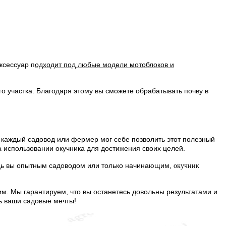
ксессуар п
одходит под любые модели мотоблоков и
го участка. Благодаря этому вы сможете обрабатывать почву в
ы каждый садовод или фермер мог себе позволить этот полезный
а использовании окучника для достижения своих целей.
удь вы опытным садоводом или только начинающим,
окучник
ним. Мы гарантируем, что вы останетесь довольны результатами и
ь ваши садовые мечты!