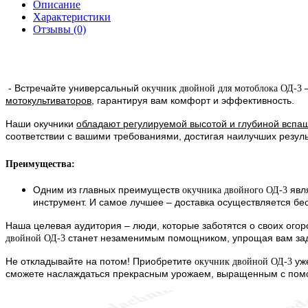
Описание
Характеристики
Отзывы (0)
- Встречайте универсальный
–
окучник двойной для мотоблока ОД-3
мотокультиваторов
, гарантируя вам комфорт и эффективность.
Наши окучники
обладают регулируемой высотой и глубиной вспа
соответствии с вашими требованиями, достигая наилучших резуль
Преимущества:
Одним из главных преимуществ
явля
окучника двойного ОД-3
инструмент. И самое лучшее – доставка осуществляется бе
Наша целевая аудитория – люди, которые заботятся о своих ого
станет незаменимым помощником, упрощая вам зад
двойной ОД-3
Не откладывайте на потом! Приобретите
уже
окучник двойной ОД-3
сможете наслаждаться прекрасным урожаем, выращенным с помо