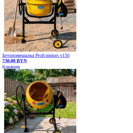
Бетономешалка Profi-motors v150
730.00 BYN
В наличии