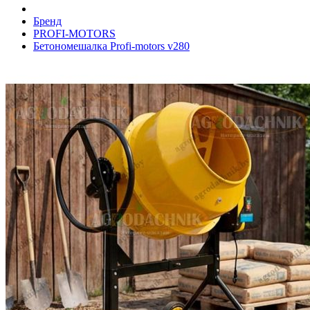
Бренд
PROFI-MOTORS
Бетономешалка Profi-motors v280