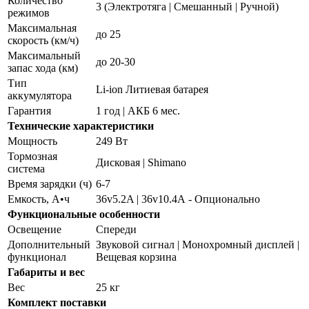
Количество
3 (Электротяга | Смешанный | Ручной)
режимов
Максимальная
до 25
скорость (км/ч)
Максимальный
до 20-30
запас хода (км)
Тип
Li-ion Литиевая батарея
аккумулятора
Гарантия
1 год | АКБ 6 мес.
Технические характеристики
Мощность
249 Вт
Тормозная
Дисковая | Shimano
система
Время зарядки (ч)
6-7
Емкость, А•ч
36v5.2A | 36v10.4А - Опционально
Функциональные особенности
Освещение
Спереди
Дополнительный
Звуковой сигнал | Монохромный дисплей |
функционал
Вещевая корзина
Габариты и вес
Вес
25 кг
Комплект поставки