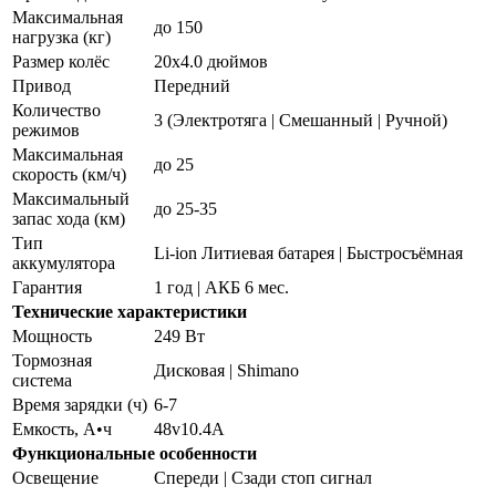
Максимальная
до 150
нагрузка (кг)
Размер колёс
20x4.0 дюймов
Привод
Передний
Количество
3 (Электротяга | Смешанный | Ручной)
режимов
Максимальная
до 25
скорость (км/ч)
Максимальный
до 25-35
запас хода (км)
Тип
Li-ion Литиевая батарея | Быстросъёмная
аккумулятора
Гарантия
1 год | АКБ 6 мес.
Технические характеристики
Мощность
249 Вт
Тормозная
Дисковая | Shimano
система
Время зарядки (ч)
6-7
Емкость, А•ч
48v10.4A
Функциональные особенности
Освещение
Спереди | Сзади стоп сигнал