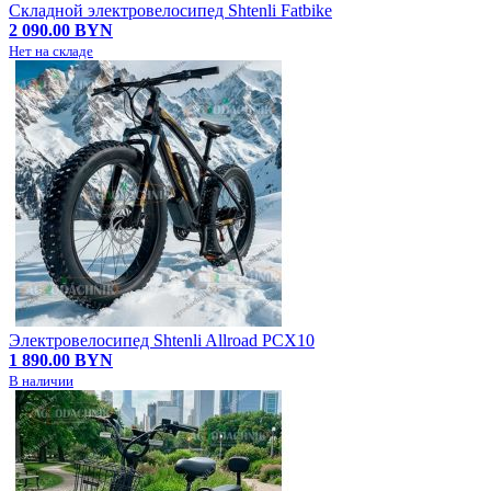
Складной электровелосипед Shtenli Fatbike
2 090.00 BYN
Нет на складе
Электровелосипед Shtenli Allroad PCX10
1 890.00 BYN
В наличии