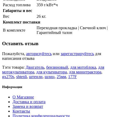
Расход топлива
359 г/кВт*ч
Габариты и вес
Вес
26 кг.
Комплект поставки
Переходная прокладка | Cвечной ключ |
В комплекте
Гарантийный талон
Оставить отзыв
Пожалуйста,
авторизуйтесь
или
зарегистрируйтесь
для
написания отзыва
Тэги товара:
Двигатель
,
бензиновый
,
для мотоблока
,
для
мотокультиватора
,
для культиватора
,
для минитрактора
,
gx270s
,
shtenli
,
штенли
,
шлиц
,
25мм
,
177F
Информация
О Магазине
Доставка и оплата
Замена и возврат
Контакты
Политика конфиденциальности