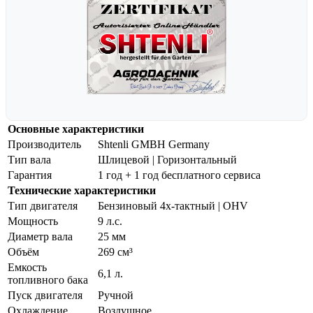
Основные характеристики
Производитель
Shtenli GMBH Germany
Тип вала
Шлицевой | Горизонтальный
Гарантия
1 год + 1 год бесплатного сервиса
Технические характеристики
Тип двигателя
Бензиновый 4х-тактный | OHV
Мощность
9 л.с.
Диаметр вала
25 мм
Объём
269 см³
Емкость
6,1 л.
топливного бака
Пуск двигателя
Ручной
Охлаждение
Воздушное