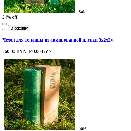
Sale
24% off
В корзину
Чехол для теплицы из армированной пленки 3х2х2м
260.00 BYN
340.00 BYN
Sale