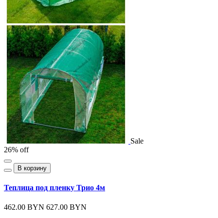
Sale
26% off
В корзину
Теплица под пленку Трио 4м
462.00 BYN
627.00 BYN