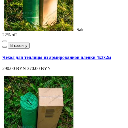
Sale
22% off
В корзину
Чехол для теплицы из армированной пленки 4х3х2м
290.00 BYN
370.00 BYN