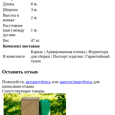
Длина
8 м.
Ширина
3 м.
Высота в
2 м.
коньке
Расстояние
(шаг) между
1 м.
дугами
Вес
47 кг.
Комплект поставки
Каркас | Армированная пленка | Фурнитура
В комплекте
для сборки | Паспорт изделия | Гарантийный
талон
Оставить отзыв
Пожалуйста,
авторизуйтесь
или
зарегистрируйтесь
для
написания отзыва
Сопутствующие товары