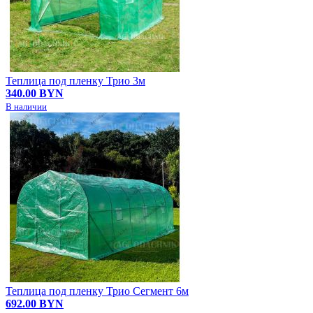
Теплица под пленку Трио 3м
340.00 BYN
В наличии
Теплица под пленку Трио Сегмент 6м
692.00 BYN