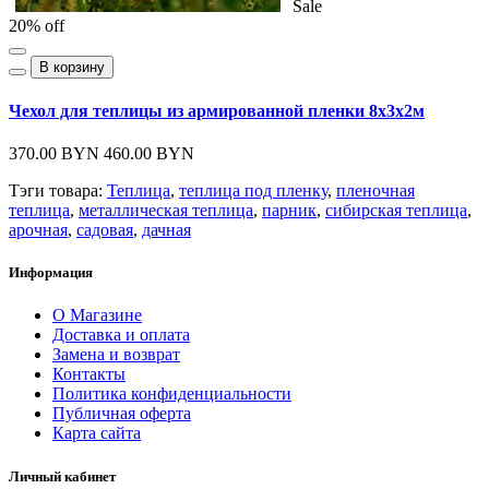
Sale
20% off
В корзину
Чехол для теплицы из армированной пленки 8х3х2м
370.00 BYN
460.00 BYN
Тэги товара:
Теплица
,
теплица под пленку
,
пленочная
теплица
,
металлическая теплица
,
парник
,
сибирская теплица
,
арочная
,
садовая
,
дачная
Информация
О Магазине
Доставка и оплата
Замена и возврат
Контакты
Политика конфиденциальности
Публичная оферта
Карта сайта
Личный кабинет