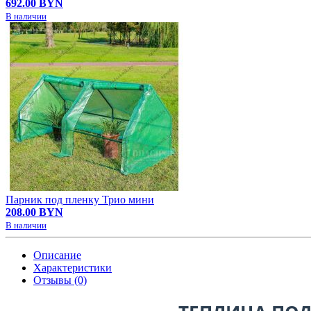
692.00 BYN
В наличии
Парник под пленку Трио мини
208.00 BYN
В наличии
Описание
Характеристики
Отзывы (0)