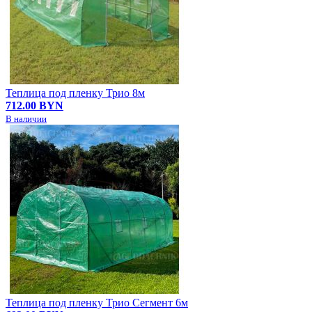
Теплица под пленку Трио 8м
712.00 BYN
В наличии
Теплица под пленку Трио Сегмент 6м