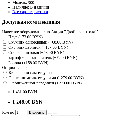
Модель:
900
Наличие:
В наличии
Все характеристики
Доступная комплектация
Навесное оборудование по Акции "Двойная выгода!"
Плуг (+73.00 BYN)
Окучник однорядный (+68.00 BYN)
Окучник двойной (+157.00 BYN)
Сцепка винтовая (+58.00 BYN)
картофелевыкапыватель (+72.00 BYN)
Борона (+158.00 BYN)
Опционально
Без внешних аксессуаров
С внешними аксессуарами (+279.00 BYN)
С пониженной передачей (+279.00 BYN)
1 481.00 BYN
1 248.00 BYN
Кол-во
В корзину