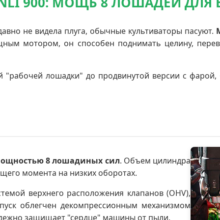
NLI 900: МОЩЬ 8 ЛОШАДЕЙ ДЛЯ 
 давно не видела плуга, обычные культиваторы пасуют.
ощным мотором, он способен поднимать целину, пере
ой "рабочей лошадки" до продвинутой версии с фарой
мощностью 8 лошадиных сил
. Объем цилиндра
ящего момента на низких оборотах.
стемой верхнего расположения клапанов (OHV),
Запуск облегчен декомпрессионным механизмом
надежно защищает "сердце" машины от пыли.