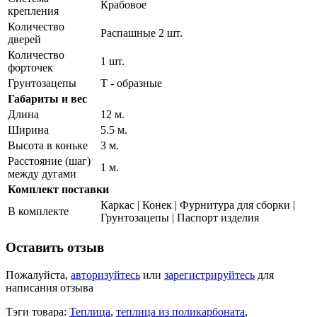
Крабовое
крепления
Количество
Распашные 2 шт.
дверей
Количество
1 шт.
форточек
Грунтозацепы
Т - образные
Габариты и вес
Длина
12 м.
Ширина
5.5 м.
Высота в коньке
3 м.
Расстояние (шаг)
1 м.
между дугами
Комплект поставки
Каркас | Конек | Фурнитура для сборки |
В комплекте
Грунтозацепы | Паспорт изделия
Оставить отзыв
Пожалуйста,
авторизуйтесь
или
зарегистрируйтесь
для
написания отзыва
Тэги товара:
Теплица
,
теплица из поликарбоната
,