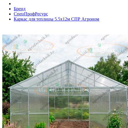
Бренд
СпецПрофРесурс
Каркас для теплицы 5.5х12м СПР Агроном