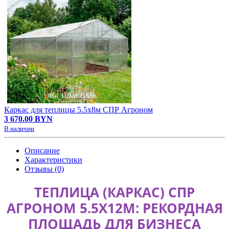
Каркас для теплицы 5.5х8м СПР Агроном
3 670.00 BYN
В наличии
Описание
Характеристики
Отзывы (0)
ТЕПЛИЦА (КАРКАС) СПР
АГРОНОМ 5.5Х12М: РЕКОРДНАЯ
ПЛОЩАДЬ ДЛЯ БИЗНЕСА