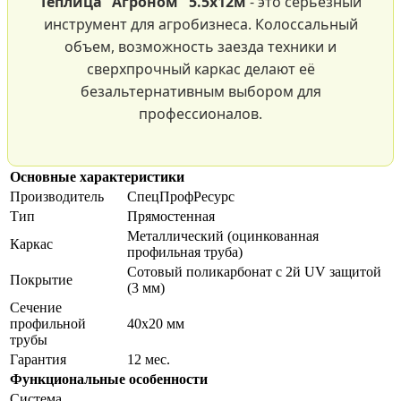
Теплица "Агроном" 5.5х12м
- это серьезный
инструмент для агробизнеса. Колоссальный
объем, возможность заезда техники и
сверхпрочный каркас делают её
безальтернативным выбором для
профессионалов.
Основные характеристики
Производитель
СпецПрофРесурс
Тип
Прямостенная
Металлический (оцинкованная
Каркас
профильная труба)
Сотовый поликарбонат с 2й UV защитой
Покрытие
(3 мм)
Сечение
профильной
40х20 мм
трубы
Гарантия
12 мес.
Функциональные особенности
Система