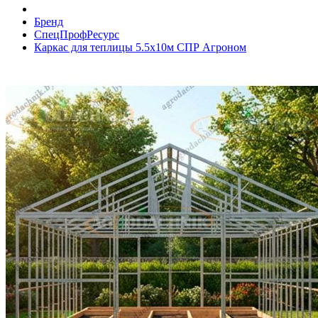
Бренд
СпецПрофРесурс
Каркас для теплицы 5.5х10м СПР Агроном