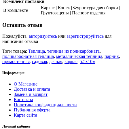
Комплект поставки
Каркас | Конек | Фурнитура для сборки |
В комплекте
Грунтозацепы | Паспорт изделия
Оставить отзыв
Пожалуйста,
авторизуйтесь
или
зарегистрируйтесь
для
написания отзыва
Тэги товара:
Теплица
,
теплица из поликарбоната
,
поликарбонатная теплица
,
металлическая теплица
,
парник
,
прямостенная
,
садовая
,
дачная
,
каркас
,
5.5х10м
Информация
О Магазине
Доставка и оплата
Замена и возврат
Контакты
Политика конфиденциальности
Публичная оферта
Карта сайта
Личный кабинет