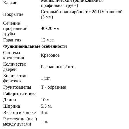
Металлический (оцинкованная
Каркас
профильная труба)
Сотовый поликарбонат с 2й UV защитой
Покрытие
(3 мм)
Сечение
профильной
40х20 мм
трубы
Гарантия
12 мес.
Функциональные особенности
Система
Крабовое
крепления
Количество
Распашные 2 шт.
дверей
Количество
1 шт.
форточек
Грунтозацепы
Т - образные
Габариты и вес
Длина
10 м.
Ширина
5.5 м.
Высота в коньке
3 м.
Расстояние (шаг)
1 м.
между дугами