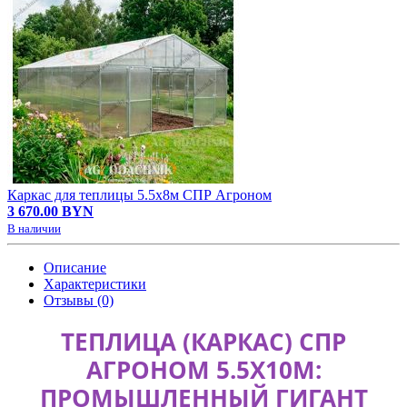
Каркас для теплицы 5.5х8м СПР Агроном
3 670.00 BYN
В наличии
Описание
Характеристики
Отзывы (0)
ТЕПЛИЦА (КАРКАС) СПР
АГРОНОМ 5.5Х10М:
ПРОМЫШЛЕННЫЙ ГИГАНТ