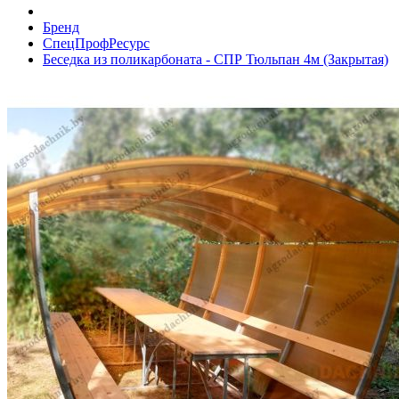
Бренд
СпецПрофРесурс
Беседка из поликарбоната - СПР Тюльпан 4м (Закрытая)