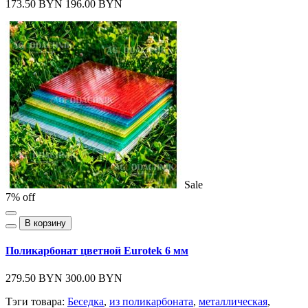
173.50 BYN
196.00 BYN
Sale
7% off
В корзину
Поликарбонат цветной Eurotek 6 мм
279.50 BYN
300.00 BYN
Тэги товара:
Беседка
,
из поликарбоната
,
металлическая
,