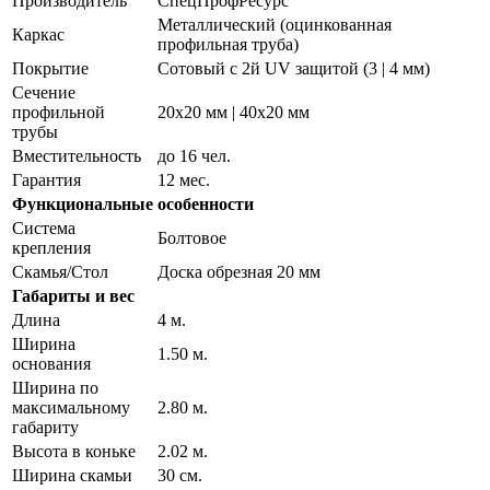
Производитель
СпецПрофРесурс
Металлический (оцинкованная
Каркас
профильная труба)
Покрытие
Сотовый с 2й UV защитой (3 | 4 мм)
Сечение
профильной
20х20 мм | 40х20 мм
трубы
Вместительность
до 16 чел.
Гарантия
12 мес.
Функциональные особенности
Система
Болтовое
крепления
Скамья/Стол
Доска обрезная 20 мм
Габариты и вес
Длина
4 м.
Ширина
1.50 м.
основания
Ширина по
максимальному
2.80 м.
габариту
Высота в коньке
2.02 м.
Ширина скамьи
30 см.