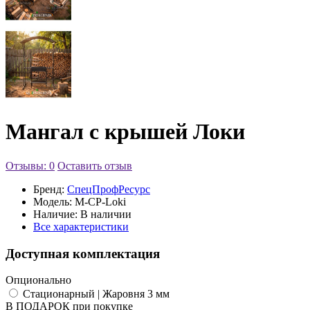
Мангал с крышей Локи
Отзывы: 0
Оставить отзыв
Бренд:
СпецПрофРесурс
Модель:
M-CP-Loki
Наличие:
В наличии
Все характеристики
Доступная комплектация
Опционально
Стационарный | Жаровня 3 мм
В ПОДАРОК при покупке