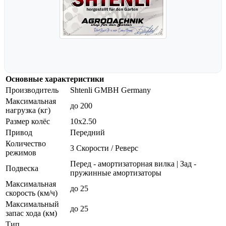
Основные характеристики
Производитель
Shtenli GMBH Germany
Максимальная
до 200
нагрузка (кг)
Размер колёс
10x2.50
Привод
Передний
Количество
3 Скорости / Реверс
режимов
Перед - амортизаторная вилка | Зад -
Подвеска
пружинные амортизаторы
Максимальная
до 25
скорость (км/ч)
Максимальный
до 25
запас хода (км)
Тип