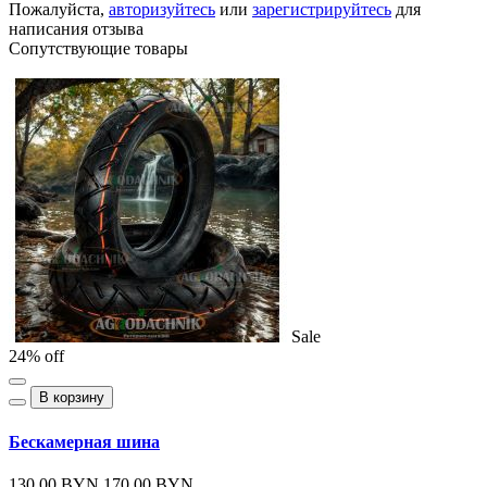
Пожалуйста,
авторизуйтесь
или
зарегистрируйтесь
для
написания отзыва
Сопутствующие товары
Sale
24% off
В корзину
Бескамерная шина
130.00 BYN
170.00 BYN