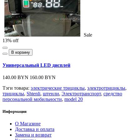
Sale
13% off
В корзину
Универсальный LED дисплей
140.00 BYN
160.00 BYN
Тэги товара:
электрические трициклы
,
электротрициклы
,
трициклы
,
Shtenli
,
штенли
,
Электротранспорт
,
средство
персональной мобильности
,
model 20
Информация
О Магазине
Доставка и оплата
Замена и возврат