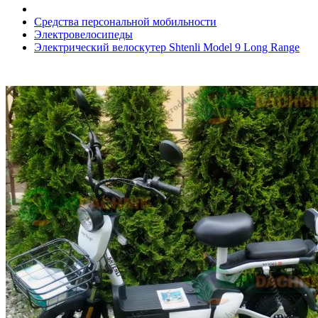
Средства персональной мобильности
Электровелосипеды
Электрический велоскутер Shtenli Model 9 Long Range