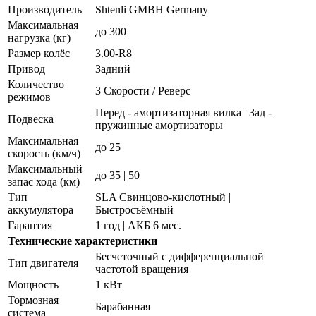
Производитель
Shtenli GMBH Germany
Максимальная
до 300
нагрузка (кг)
Размер колёс
3.00-R8
Привод
Задний
Количество
3 Скорости / Реверс
режимов
Перед - амортизаторная вилка | Зад -
Подвеска
пружинные амортизаторы
Максимальная
до 25
скорость (км/ч)
Максимальный
до 35 | 50
запас хода (км)
Тип
SLA Свинцово-кислотный |
аккумулятора
Быстросъёмный
Гарантия
1 год | АКБ 6 мес.
Технические характеристики
Бесчеточный с дифференциальной
Тип двигателя
частотой вращения
Мощность
1 кВт
Тормозная
Барабанная
система