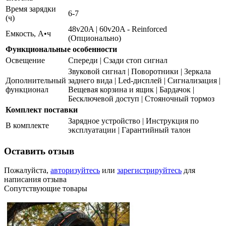
Время зарядки
6-7
(ч)
48v20A | 60v20A - Reinforced
Емкость, А•ч
(Опционально)
Функциональные особенности
Освещение
Спереди | Сзади стоп сигнал
Звуковой сигнал | Поворотники | Зеркала
Дополнительный
заднего вида | Led-дисплей | Сигнализация |
функционал
Вещевая корзина и ящик | Бардачок |
Бесключевой доступ | Стояночный тормоз
Комплект поставки
Зарядное устройство | Инструкция по
В комплекте
эксплуатации | Гарантийный талон
Оставить отзыв
Пожалуйста,
авторизуйтесь
или
зарегистрируйтесь
для
написания отзыва
Сопутствующие товары