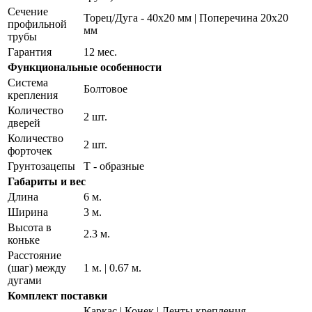
Сечение
Торец/Дуга - 40х20 мм | Поперечина 20х20
профильной
мм
трубы
Гарантия
12 мес.
Функциональные особенности
Система
Болтовое
крепления
Количество
2 шт.
дверей
Количество
2 шт.
форточек
Грунтозацепы
Т - образные
Габариты и вес
Длина
6 м.
Ширина
3 м.
Высота в
2.3 м.
коньке
Расстояние
(шаг) между
1 м. | 0.67 м.
дугами
Комплект поставки
Каркас | Конек | Ленты крепления