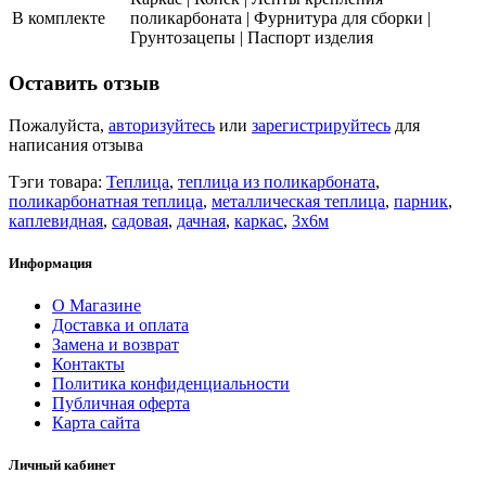
В комплекте
поликарбоната | Фурнитура для сборки |
Грунтозацепы | Паспорт изделия
Оставить отзыв
Пожалуйста,
авторизуйтесь
или
зарегистрируйтесь
для
написания отзыва
Тэги товара:
Теплица
,
теплица из поликарбоната
,
поликарбонатная теплица
,
металлическая теплица
,
парник
,
каплевидная
,
садовая
,
дачная
,
каркас
,
3х6м
Информация
О Магазине
Доставка и оплата
Замена и возврат
Контакты
Политика конфиденциальности
Публичная оферта
Карта сайта
Личный кабинет