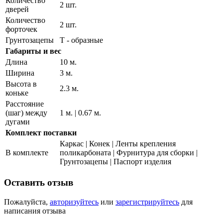
Количество
2 шт.
дверей
Количество
2 шт.
форточек
Грунтозацепы
Т - образные
Габариты и вес
Длина
10 м.
Ширина
3 м.
Высота в
2.3 м.
коньке
Расстояние
(шаг) между
1 м. | 0.67 м.
дугами
Комплект поставки
Каркас | Конек | Ленты крепления
В комплекте
поликарбоната | Фурнитура для сборки |
Грунтозацепы | Паспорт изделия
Оставить отзыв
Пожалуйста,
авторизуйтесь
или
зарегистрируйтесь
для
написания отзыва