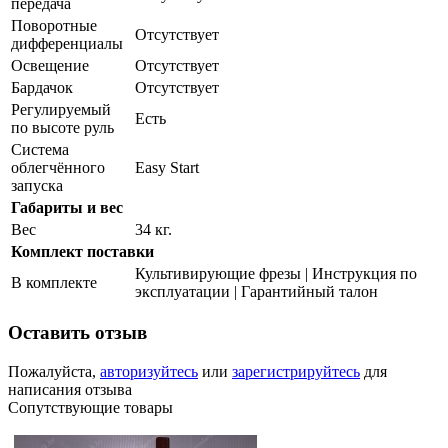
передача
Поворотные
Отсутствует
дифференциалы
Освещение
Отсутствует
Бардачок
Отсутствует
Регулируемый
Есть
по высоте руль
Система
облегчённого
Easy Start
запуска
Габариты и вес
Вес
34 кг.
Комплект поставки
Культивирующие фрезы | Инструкция по
В комплекте
эксплуатации | Гарантийный талон
Оставить отзыв
Пожалуйста,
авторизуйтесь
или
зарегистрируйтесь
для
написания отзыва
Сопутствующие товары