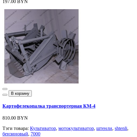
197.00 BYN
В корзину
Картофелекопалка транспортерная КМ-4
810.00 BYN
Тэги товара:
Культиватор
,
мотокультиватор
,
штенли
,
shtenli
,
бензиновый
,
7000