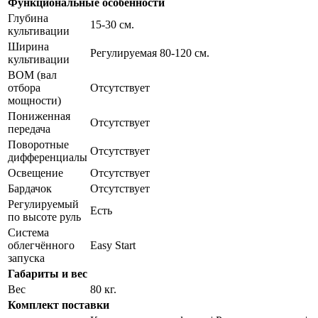
Функциональные особенности
Глубина
15-30 см.
культивации
Ширина
Регулируемая 80-120 см.
культивации
ВОМ (вал
отбора
Отсутствует
мощности)
Пониженная
Отсутствует
передача
Поворотные
Отсутствует
дифференциалы
Освещение
Отсутствует
Бардачок
Отсутствует
Регулируемый
Есть
по высоте руль
Система
облегчённого
Easy Start
запуска
Габариты и вес
Вес
80 кг.
Комплект поставки