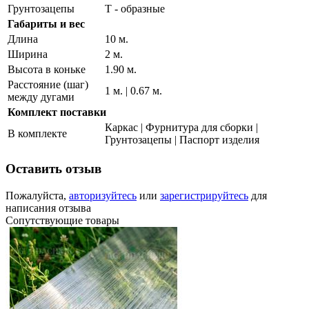
Грунтозацепы
Т - образные
Габариты и вес
Длина
10 м.
Ширина
2 м.
Высота в коньке
1.90 м.
Расстояние (шаг)
1 м. | 0.67 м.
между дугами
Комплект поставки
Каркас | Фурнитура для сборки |
В комплекте
Грунтозацепы | Паспорт изделия
Оставить отзыв
Пожалуйста,
авторизуйтесь
или
зарегистрируйтесь
для
написания отзыва
Сопутствующие товары