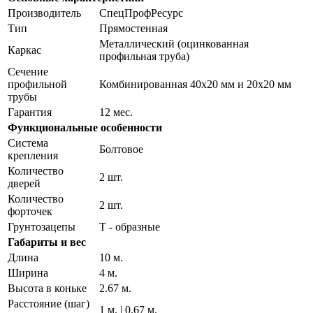
Производитель
СпецПрофРесурс
Тип
Прямостенная
Металлический (оцинкованная
Каркас
профильная труба)
Сечение
профильной
Комбинированная 40х20 мм и 20х20 мм
трубы
Гарантия
12 мес.
Функциональные особенности
Система
Болтовое
крепления
Количество
2 шт.
дверей
Количество
2 шт.
форточек
Грунтозацепы
Т - образные
Габариты и вес
Длина
10 м.
Ширина
4 м.
Высота в коньке
2.67 м.
Расстояние (шаг)
1 м. | 0.67 м.