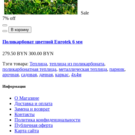
Sale
7% off
В корзину
Поликарбонат цветной Eurotek 6 мм
279.50 BYN
300.00 BYN
Тэги товара:
Теплица
,
теплица из поликарбоната
,
поликарбонатная теплица
,
металлическая теплица
,
парник
,
арочная
,
садовая
,
дачная
,
каркас
,
4х4м
Информация
О Магазине
Доставка и оплата
Замена и возврат
Контакты
Политика конфиденциальности
Публичная оферта
Карта сайта