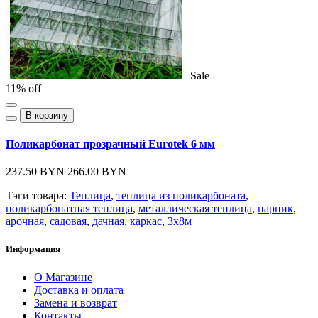
Sale
11% off
В корзину
Поликарбонат прозрачный Eurotek 6 мм
237.50 BYN
266.00 BYN
Тэги товара:
Теплица
,
теплица из поликарбоната
,
поликарбонатная теплица
,
металлическая теплица
,
парник
,
арочная
,
садовая
,
дачная
,
каркас
,
3х8м
Информация
О Магазине
Доставка и оплата
Замена и возврат
Контакты