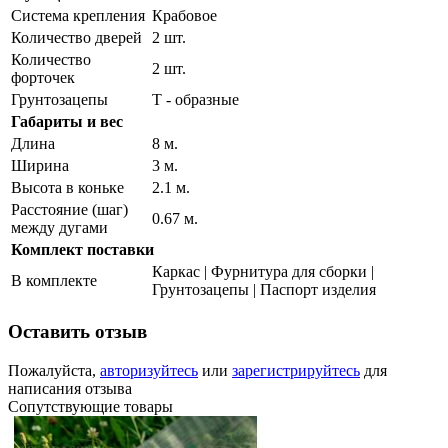
Система крепления
Крабовое
Количество дверей
2 шт.
Количество
2 шт.
форточек
Грунтозацепы
Т - образные
Габариты и вес
Длина
8 м.
Ширина
3 м.
Высота в коньке
2.1 м.
Расстояние (шаг)
0.67 м.
между дугами
Комплект поставки
Каркас | Фурнитура для сборки |
В комплекте
Грунтозацепы | Паспорт изделия
Оставить отзыв
Пожалуйста,
авторизуйтесь
или
зарегистрируйтесь
для
написания отзыва
Сопутствующие товары