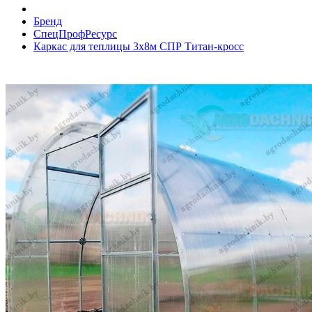
Бренд
СпецПрофРесурс
Каркас для теплицы 3х8м СПР Титан-кросс