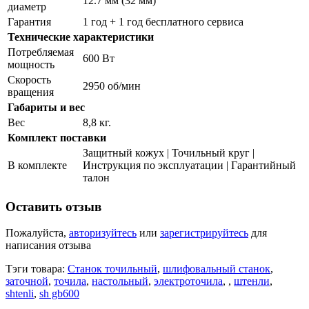
12.7 мм (32 мм)
диаметр
Гарантия
1 год + 1 год бесплатного сервиса
Технические характеристики
Потребляемая
600 Вт
мощность
Скорость
2950 об/мин
вращения
Габариты и вес
Вес
8,8 кг.
Комплект поставки
Защитный кожух | Точильный круг |
В комплекте
Инструкция по эксплуатации | Гарантийный
талон
Оставить отзыв
Пожалуйста,
авторизуйтесь
или
зарегистрируйтесь
для
написания отзыва
Тэги товара:
Станок точильный
,
шлифовальный станок
,
заточной
,
точила
,
настольный
,
электроточила
,
,
штенли
,
shtenli
,
sh gb600