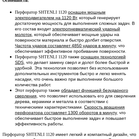
Особенности:
оснащен мощным
Перфоратор SHTENLI 1120
электродвигателем на 1120 Вт
, который генерирует
достаточную мощность для выполнения сложных задач. В
его состав входит
электропневматический ударный
молоток
, который обеспечивает мощные удары на
поверхности материала и быстро долбит отверстия.
Частота ударов составляет 4850 ударов в минуту
, что
обеспечивает эффективное пробивание поверхности.
также
оснащен технологией
Перфоратор SHTENLI 1120
SDS
, что делает замену сверл и долот более быстрой и
удобной. Эта технология позволяет без использования
дополнительных инструментов быстро и легко менять
насадки, что очень важно при выполнении большого
количества работ.
Этот
также
обладает функцией безударного
перфоратор
сверления
, что позволяет использовать его для сверления
дерева, керамики и металла в соответствии с
техническими характеристиками.
Скорость вращения
перфоратора составляет 1300 оборотов в минуту
, что
обеспечивает быстрое выполнение задач и повышает
эффективность работы.
имеет легкий и компактный дизайн, что
Перфоратор SHTENLI 1120