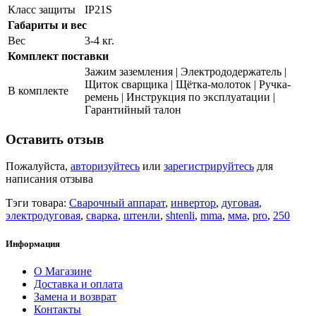
Класс защиты
IP21S
Габариты и вес
Вес
3-4 кг.
Комплект поставки
Зажим заземления | Электрододержатель |
Щиток сварщика | Щётка-молоток | Ручка-
В комплекте
ремень | Инструкция по эксплуатации |
Гарантийный талон
Оставить отзыв
Пожалуйста,
авторизуйтесь
или
зарегистрируйтесь
для
написания отзыва
Тэги товара:
Сварочный аппарат
,
инвертор
,
дуговая
,
электродуговая
,
сварка
,
штенли
,
shtenli
,
mma
,
мма
,
pro
,
250
Информация
О Магазине
Доставка и оплата
Замена и возврат
Контакты