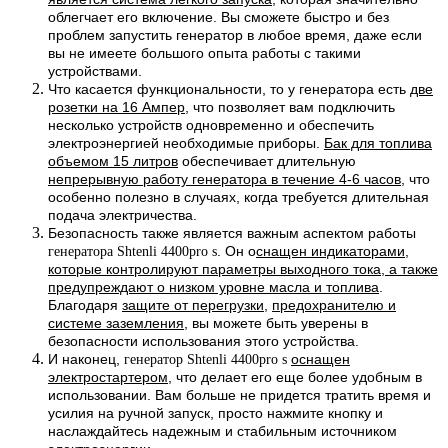
облегчает его включение. Вы сможете быстро и без
проблем запустить генератор в любое время, даже если
вы не имеете большого опыта работы с такими
устройствами.
Что касается функциональности, то у генератора есть
две
розетки на 16 Ампер
, что позволяет вам подключить
несколько устройств одновременно и обеспечить
электроэнергией необходимые приборы.
Бак для топлива
объемом 15 литров
обеспечивает длительную
непрерывную работу генератора в течение 4-6 часов
, что
особенно полезно в случаях, когда требуется длительная
подача электричества.
Безопасность также является важным аспектом работы
. Он о
снащен индикаторами,
генератора Shtenli 4400pro s
которые контролируют параметры выходного тока, а также
предупреждают о низком уровне масла и топлива
.
Благодаря
защите от перегрузки
,
предохранителю и
системе заземления
, вы можете быть уверены в
безопасности использования этого устройства.
И наконец,
оснащен
генератор Shtenli 4400pro s
электростартером
, что делает его еще более удобным в
использовании. Вам больше не придется тратить время и
усилия на ручной запуск, просто нажмите кнопку и
наслаждайтесь надежным и стабильным источником