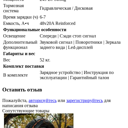
Тормозная
Гидравлическая / Дисковая
система
Время зарядки (ч)
6-7
Емкость, А•ч
48v20A Reinforced
Функциональные особенности
Освещение
Спереди | Сзади стоп сигнал
Дополнительный
Звуковой сигнал | Поворотники | Зеркала
функционал
заднего вида | Led-дисплей
Габариты и вес
Вес
52 кг.
Комплект поставки
Зарядное устройство | Инструкция по
В комплекте
эксплуатации | Гарантийный талон
Оставить отзыв
Пожалуйста,
авторизуйтесь
или
зарегистрируйтесь
для
написания отзыва
Сопутствующие товары