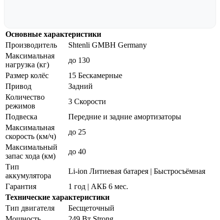
Основные характеристики
Производитель
Shtenli GMBH Germany
Максимальная
до 130
нагрузка (кг)
Размер колёс
15 Бескамерные
Привод
Задний
Количество
3 Скорости
режимов
Подвеска
Передние и задние амортизаторы
Максимальная
до 25
скорость (км/ч)
Максимальный
до 40
запас хода (км)
Тип
Li-ion Литиевая батарея | Быстросъёмная
аккумулятора
Гарантия
1 год | АКБ 6 мес.
Технические характеристики
Тип двигателя
Бесщеточный
Мощность
249 Вт Strong