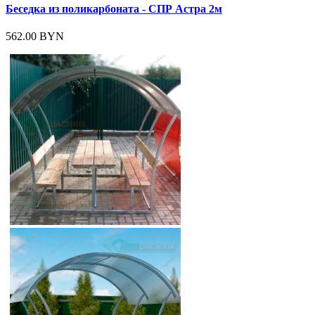
Беседка из поликарбоната - СПР Астра 2м
562.00 BYN