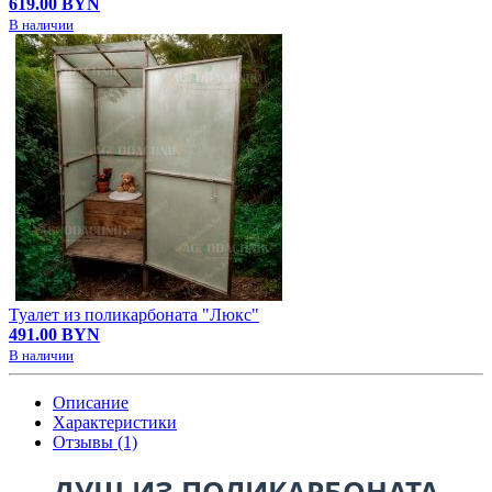
619.00 BYN
В наличии
Туалет из поликарбоната "Люкс"
491.00 BYN
В наличии
Описание
Характеристики
Отзывы (1)