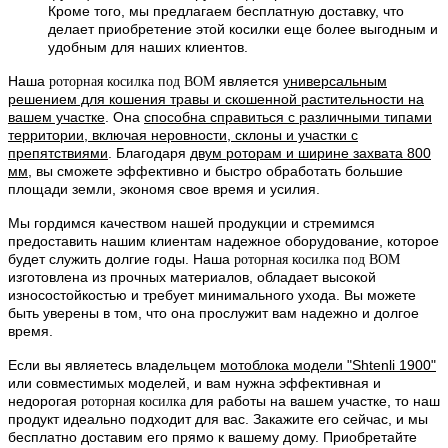
Кроме того, мы предлагаем бесплатную доставку, что
делает приобретение этой косилки еще более выгодным и
удобным для наших клиентов.
Наша
является
универсальным
роторная косилка под ВОМ
решением для кошения травы и скошенной растительности на
вашем участке
. Она
способна справиться с различными типами
территории, включая неровности, склоны и участки с
препятствиями
. Благодаря
двум роторам и ширине захвата 800
мм
, вы сможете эффективно и быстро обработать большие
площади земли, экономя свое время и усилия.
Мы гордимся качеством нашей продукции и стремимся
предоставить нашим клиентам надежное оборудование, которое
будет служить долгие годы. Наша
роторная косилка под ВОМ
изготовлена из прочных материалов, обладает высокой
износостойкостью и требует минимального ухода. Вы можете
быть уверены в том, что она прослужит вам надежно и долгое
время.
Если вы являетесь владельцем
мотоблока модели "Shtenli 1900"
или совместимых моделей, и вам нужна эффективная и
недорогая
для работы на вашем участке, то наш
роторная косилка
продукт идеально подходит для вас. Закажите его сейчас, и мы
бесплатно доставим его прямо к вашему дому. Приобретайте