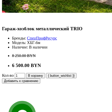
Гараж-хозблок металлический TRIO
Бренды:
СпецПрофРесурс
Модель:
ХБГ-6м
Наличие:
В наличии
8 250.00 BYN
6 500.00 BYN
Кол-во
В корзину
{ button_wishlist }}
Добавить к сравнению