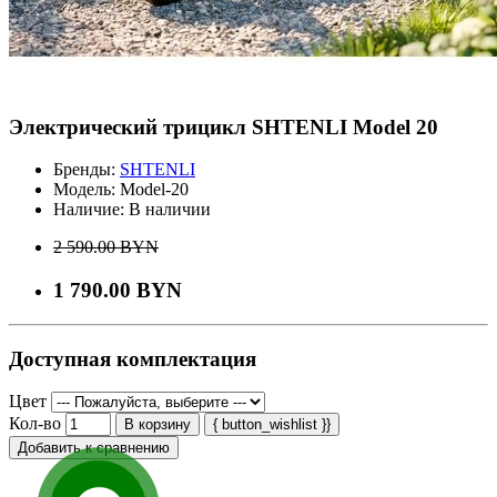
Электрический трицикл SHTENLI Model 20
Бренды:
SHTENLI
Модель:
Model-20
Наличие:
В наличии
2 590.00 BYN
1 790.00 BYN
Доступная комплектация
Цвет
Кол-во
В корзину
{ button_wishlist }}
Добавить к сравнению